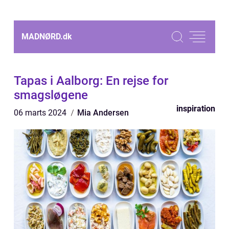
MADNØRD.
dk
Tapas i Aalborg: En rejse for
smagsløgene
inspiration
06 marts 2024
Mia Andersen