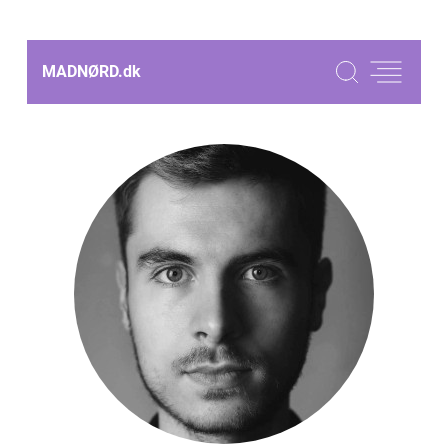
MADNØRD.
dk