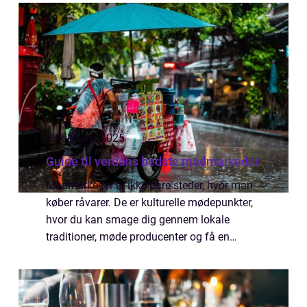
dybde til...
03 oktober 2025
Guide til verdens bedste madmarkeder
Madmarkeder er ikke bare steder, hvor man
køber råvarer. De er kulturelle mødepunkter,
hvor du kan smage dig gennem lokale
traditioner, møde producenter og få en
fornemmelse af et lands sjæl. Fra farverige
krydd...