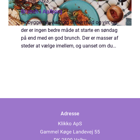
25 maj 2023
Brunch i Aalborg
Indbyggerne i Aalborg elsker mad og vin, og
der er ingen bedre måde at starte en søndag
på end med en god brunch. Der er masser af
steder at vælge imellem, og uanset om du
ønsker en traditionel brunch eller noget mere
spændende, er der noget for enhv...
Adresse