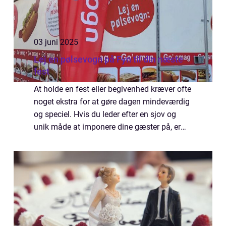
03 juni 2025
Lej en pølsevogn på Fyn til din næste
fest
At holde en fest eller begivenhed kræver ofte
noget ekstra for at gøre dagen mindeværdig
og speciel. Hvis du leder efter en sjov og
unik måde at imponere dine gæster på, er
det måske på tide at tæ...