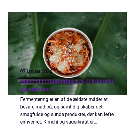
07 januar 2026
Guide til fermentering: Lav selv kimchi
og sauerkraut
Fermentering er en af de ældste måder at
bevare mad på, og samtidig skaber det
smagfulde og sunde produkter, der kan løfte
enhver ret. Kimchi og sauerkraut er
klassikere, som både tilfører probiotika og