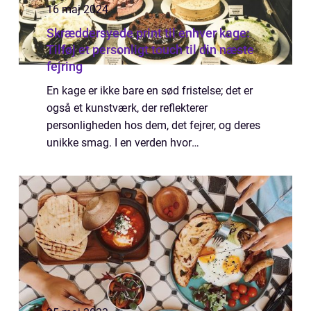
16 maj 2024
Skræddersyede print til enhver kage:
Tilføj et personligt touch til din næste
fejring
En kage er ikke bare en sød fristelse; det er
også et kunstværk, der reflekterer
personligheden hos dem, det fejrer, og deres
unikke smag. I en verden hvor
individualisering og personlig tilpasning
stiger i popularitet, er det ikke overraskende,
at i...