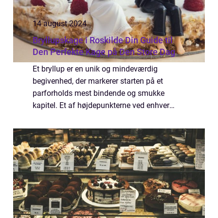
14 august 2024
Bryllupskage i Roskilde Din Guide til
Den Perfekte Kage på Den Store Dag
Et bryllup er en unik og mindeværdig
begivenhed, der markerer starten på et
parforholds mest bindende og smukke
kapitel. Et af højdepunkterne ved enhver
bryllupsfest er præsentationen og
skæringen af bryllupskagen, et s...