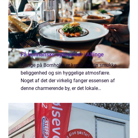
08 juli 2025
Få kulinariske oplevelser i Allinge
Allinge på Bornholm er kendt for sin smukke
beliggenhed og sin hyggelige atmosfære.
Noget af det der virkelig fanger essensen af
denne charmerende by, er det lokale
spisesteder, der tilbyder lækre måltider og en
uforglemmelig ...