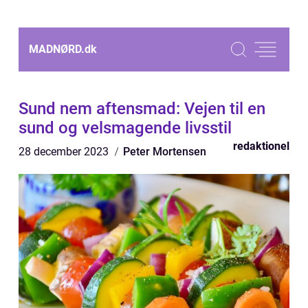
MADNØRD.
dk
Sund nem aftensmad: Vejen til en
sund og velsmagende livsstil
redaktionel
28 december 2023
Peter Mortensen