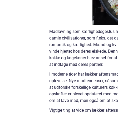
Madlavning som kærlighedsgestus har d
gamle civilisationer, som f.eks. det 
romantik og kærlighed. Mænd og kvind
vinde hjertet hos deres elskede. Den
kokke og kogekoner blev anset for at 
at indtage med deres partner.
I moderne tider har lækker aftensmad t
oplevelse. Nye madtendenser, såsom f
at udforske forskellige kulturers kø
opskrifter er blevet opdateret med m
om at lave mad, men også om at skab
Vigtige ting at vide om lækker aftens