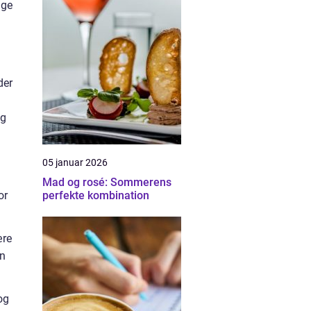
gge
der
og
05 januar 2026
Mad og rosé: Sommerens
or
perfekte kombination
ære
en
og