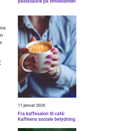
pastasauce på smilebåndet
ive
en
er
:
11 januar 2026
Fra kaffesalon til café:
Kaffeens sociale betydning