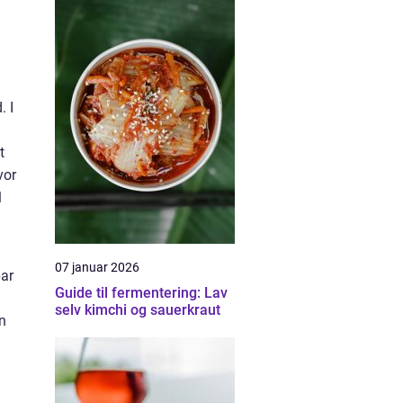
. I
t
vor
l
07 januar 2026
par
Guide til fermentering: Lav
selv kimchi og sauerkraut
n