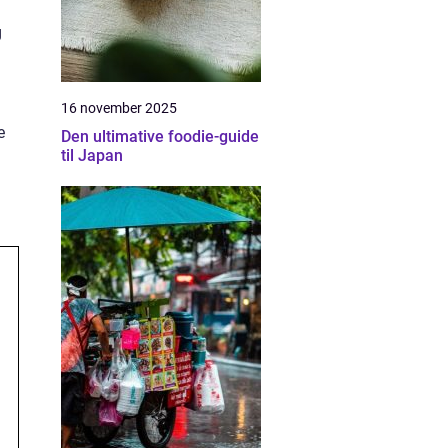
g
16 november 2025
e
Den ultimative foodie-guide
til Japan