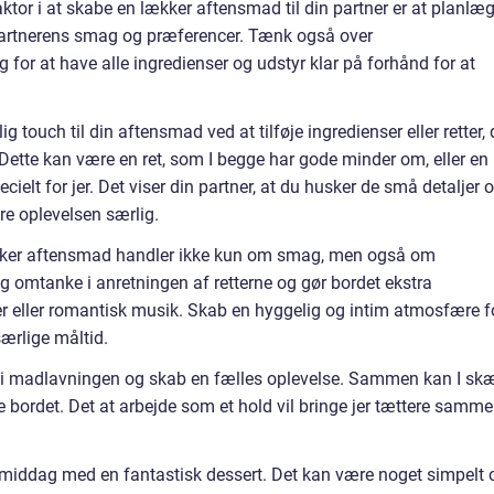
aktor i at skabe en lækker aftensmad til din partner er at planlæ
 partnerens smag og præferencer. Tænk også over
g for at have alle ingredienser og udstyr klar på forhånd for at
ig touch til din aftensmad ved at tilføje ingredienser eller retter, 
 Dette kan være en ret, som I begge har gode minder om, eller en
cielt for jer. Det viser din partner, at du husker de små detaljer 
gøre oplevelsen særlig.
kker aftensmad handler ikke kun om smag, men også om
 omtanke i anretningen af retterne og gør bordet ekstra
r eller romantisk musik. Skab en hyggelig og intim atmosfære f
ærlige måltid.
er i madlavningen og skab en fælles oplevelse. Sammen kan I sk
ke bordet. Det at arbejde som et hold vil bringe jer tættere samm
e middag med en fantastisk dessert. Det kan være noget simpelt 