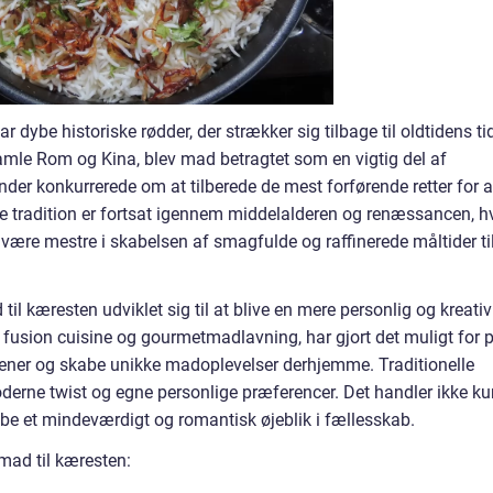
ybe historiske rødder, der strækker sig tilbage til oldtidens tid
gamle Rom og Kina, blev mad betragtet som en vigtig del af
er konkurrerede om at tilberede de mest forførende retter for a
ne tradition er fortsat igennem middelalderen og renæssancen, h
være mestre i skabelsen af smagfulde og raffinerede måltider ti
il kæresten udviklet sig til at blive en mere personlig og kreativ
usion cuisine og gourmetmadlavning, har gjort det muligt for 
kkener og skabe unikke madoplevelser derhjemme. Traditionelle
oderne twist og egne personlige præferencer. Det handler ikke ku
e et mindeværdigt og romantisk øjeblik i fællesskab.
mad til kæresten: