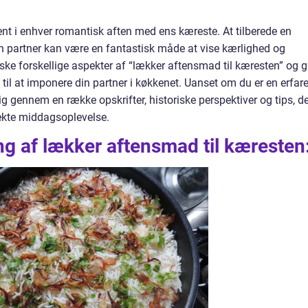
ent i enhver romantisk aften med ens kæreste. At tilberede en
n partner kan være en fantastisk måde at vise kærlighed og
rske forskellige aspekter af “lækker aftensmad til kæresten” og g
 til at imponere din partner i køkkenet. Uanset om du er en erfar
dig gennem en række opskrifter, historiske perspektiver og tips, d
ekte middagsoplevelse.
g af lækker aftensmad til kæresten