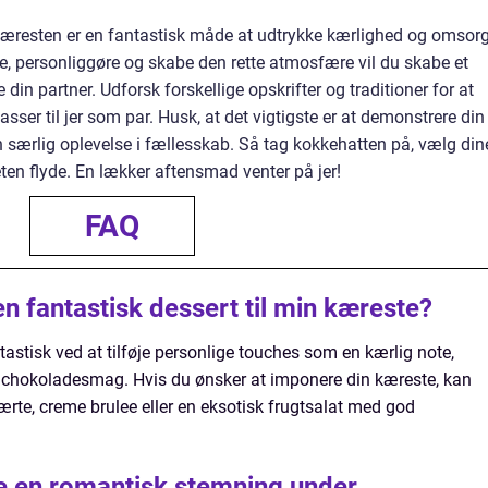
 kæresten er en fantastisk måde at udtrykke kærlighed og omsor
gge, personliggøre og skabe den rette atmosfære vil du skabe et
din partner. Udforsk forskellige opskrifter og traditioner for at
sser til jer som par. Husk, at det vigtigste er at demonstrere din
særlig oplevelse i fællesskab. Så tag kokkehatten på, vælg din
eten flyde. En lækker aftensmad venter på jer!
FAQ
n fantastisk dessert til min kæreste?
astisk ved at tilføje personlige touches som en kærlig note,
 af chokoladesmag. Hvis du ønsker at imponere din kæreste, kan
rte, creme brulee eller en eksotisk frugtsalat med god
e en romantisk stemning under