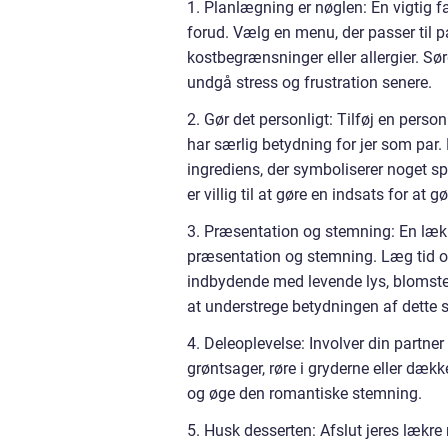
1. Planlægning er nøglen: En vigtig f
forud. Vælg en menu, der passer til
kostbegrænsninger eller allergier. Sør
undgå stress og frustration senere.
2. Gør det personligt: Tilføj en personl
har særlig betydning for jer som par.
ingrediens, der symboliserer noget spe
er villig til at gøre en indsats for at 
3. Præsentation og stemning: En læ
præsentation og stemning. Læg tid og
indbydende med levende lys, blomste
at understrege betydningen af dette s
4. Deleoplevelse: Involver din partn
grøntsager, røre i gryderne eller dæk
og øge den romantiske stemning.
5. Husk desserten: Afslut jeres lækr