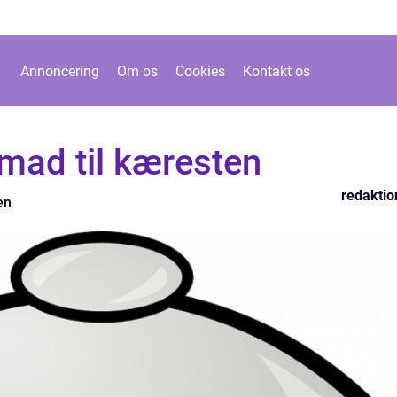
Annoncering
Om os
Cookies
Kontakt os
mad til kæresten
redaktio
en