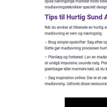
spise næringsrige måltider trods tidsh
madlavningsteknikker specielt designe
Tips til Hurtig Sund
Når du ønsker at tilberede en hurtig s
madlavning er nem og næringsrig:
– Brug simple opskrifter: Søg efter op
Dette gør madlavning processen hur
– Planlæg og forbered: Lav en madpl
at undgå impulsive, usunde valg. Prø
grøntsager eller marinere kød, så du k
– Søg inspiration online: Der er et v
madlavning. Udforsk disse ressourcer