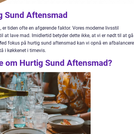
tig Sund Aftensmad
 er tiden ofte en afgørende faktor. Vores moderne livsstil
 at lave mad. Imidlertid betyder dette ikke, at vi er nødt til at gå
d fokus på hurtig sund aftensmad kan vi opnå en afbalancere
å i køkkenet i timevis.
ide om Hurtig Sund Aftensmad?