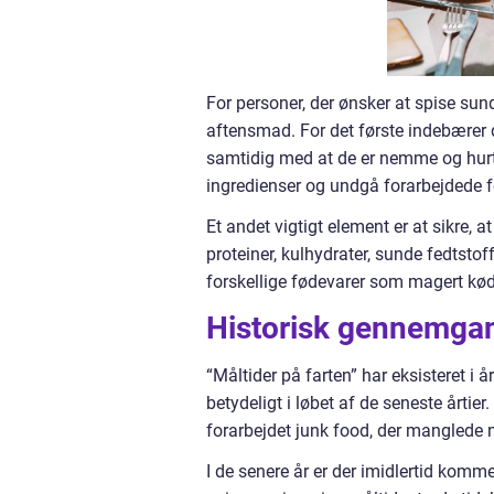
For personer, der ønsker at spise sundt
aftensmad. For det første indebærer d
samtidig med at de er nemme og hurtig
ingredienser og undgå forarbejdede f
Et andet vigtigt element er at sikre,
proteiner, kulhydrater, sunde fedtstof
forskellige fødevarer som magert kød, 
Historisk gennemga
“Måltider på farten” har eksisteret i
betydeligt i løbet af de seneste årtie
forarbejdet junk food, der manglede
I de senere år er der imidlertid komm