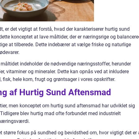
, er det vigtigt at forstå, hvad der karakteriserer hurtig sund
ette konceptet at lave måltider, der er næringsrige og balancere
e at tilberede. Dette indebærer at vælge friske og naturlige
ødevarer.
 at måltidet indeholder de nødvendige næringsstoffer, herunder
fer, vitaminer og mineraler. Dette kan opnås ved at inkludere
fisk, hele korn, frugt og grøntsager i vores opskrifter.
ng af Hurtig Sund Aftensmad
 årtier, men konceptet om hurtig sund aftensmad har udviklet sig
r. Tidligere blev hurtig mad ofte forbundet med industrielt
 næringsværdi.
et større fokus på sundhed og bevidsthed om, hvor vigtigt det er 