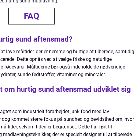
ed hurtig sund madlavning.
FAQ
urtig sund aftensmad?
t lave måltider, der er nemme og hurtige at tilberede, samtidig
cerede. Dette opnås ved at vælge friske og naturlige
de fødevarer. Måltiderne bør også indeholde de nødvendige
ydrater, sunde fedtstoffer, vitaminer og mineraler.
 om hurtig sund aftensmad udviklet sig
tragtet som industrielt forarbejdet junk food med lav
der dog kommet større fokus på sundhed og bevidsthed om, hvor
måltider, selvom tiden er begrænset. Dette har ført til
madlavningsteknikker, der er specielt designet til at tilberede