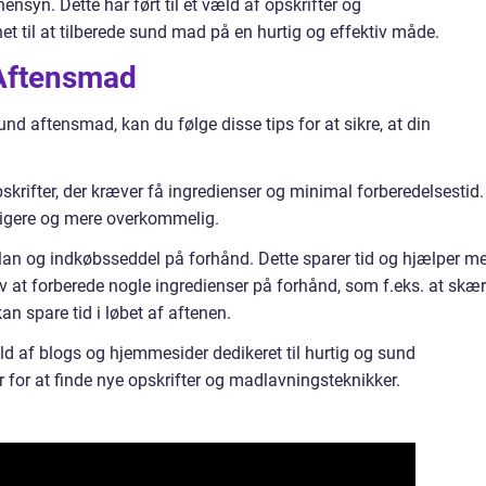
ensyn. Dette har ført til et væld af opskrifter og
t til at tilberede sund mad på en hurtig og effektiv måde.
 Aftensmad
und aftensmad, kan du følge disse tips for at sikre, at din
skrifter, der kræver få ingredienser og minimal forberedelsestid.
tigere og mere overkommelig.
an og indkøbsseddel på forhånd. Dette sparer tid og hjælper m
v at forberede nogle ingredienser på forhånd, som f.eks. at skæ
an spare tid i løbet af aftenen.
æld af blogs og hjemmesider dedikeret til hurtig og sund
 for at finde nye opskrifter og madlavningsteknikker.