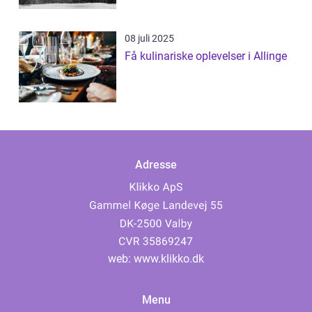
08 juli 2025
Få kulinariske oplevelser i Allinge
Adresse
web:
www.klikko.dk
Menu