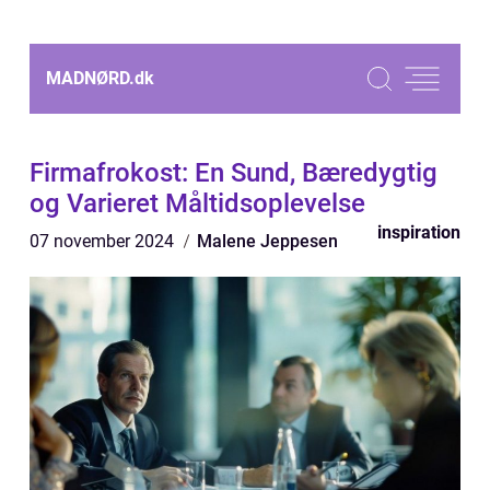
MADNØRD.
dk
Firmafrokost: En Sund, Bæredygtig
og Varieret Måltidsoplevelse
inspiration
07 november 2024
Malene Jeppesen