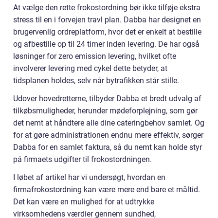
At vælge den rette frokostordning bør ikke tilføje ekstra
stress til en i forvejen travl plan. Dabba har designet en
brugervenlig ordreplatform, hvor det er enkelt at bestille
og afbestille op til 24 timer inden levering. De har også
løsninger for zero emission levering, hvilket ofte
involverer levering med cykel dette betyder, at
tidsplanen holdes, selv når bytrafikken står stille.
Udover hovedretterne, tilbyder Dabba et bredt udvalg af
tilkøbsmuligheder, herunder mødeforplejning, som gør
det nemt at håndtere alle dine cateringbehov samlet. Og
for at gøre administrationen endnu mere effektiv, sørger
Dabba for en samlet faktura, så du nemt kan holde styr
på firmaets udgifter til frokostordningen.
I løbet af artikel har vi undersøgt, hvordan en
firmafrokostordning kan være mere end bare et måltid.
Det kan være en mulighed for at udtrykke
virksomhedens værdier gennem sundhed,