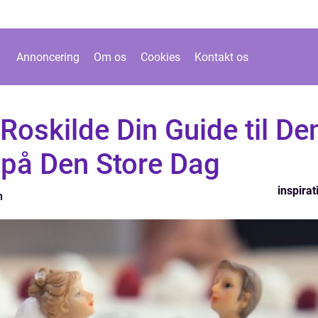
Annoncering
Om os
Cookies
Kontakt os
 Roskilde Din Guide til De
 på Den Store Dag
inspirat
n