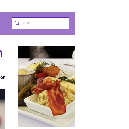
n
ion