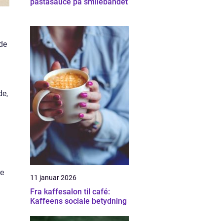
pastasauce på smilebåndet
de
de,
re
11 januar 2026
Fra kaffesalon til café:
Kaffeens sociale betydning