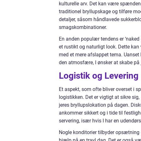
kulturelle arv. Det kan være spænde
traditionel bryllupskage og tilføre m
detaljer, såsom håndlavede sukkerblom
smagskombinationer.
En anden populær tendens er ‘naked ca
et rustikt og naturligt look. Dette ka
med et mere afslappet tema. Uanset hv
den atmosfære, I ønsker at skabe på 
Logistik og Levering
Et aspekt, som ofte bliver overset i
logistikken. Det er vigtigt at sikre sig
jeres bryllupslokation på dagen. Disk
ankommer sikkert og i tide til festli
servering, især hvis I har en udendørs f
Nogle konditorier tilbyder opsætning 
hjælp på en travl dag. Det er også væ