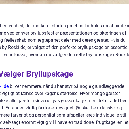
 begivenhed, der markerer starten på et parforholds mest binden
rne ved enhver bryllupsfest er præsentationen og skæringen af
g fællesskab som ægteparret deler med deres gæster. Hvis du
e by Roskilde, er valget af den perfekte bryllupskage en essentiel
 vil vi udforske, hvordan du vælger den rette bryllupskage i Roskil
 Vælger Bryllupskage
kilde
bliver nemmere, når du har styr på nogle grundlæggende
t vigtigt at tænke over kagens størrelse. Hvor mange gæster
t ikke alle gæster nødvendigvis ønsker kage, men det er altid bed
t. En anden vigtig faktor er designet. Ønsker I en klassisk og
ere farverigt og personligt som afspejler jeres individuelle stil
 selvsagt enormt vigtig vil I have en traditionel frugtkage, en let