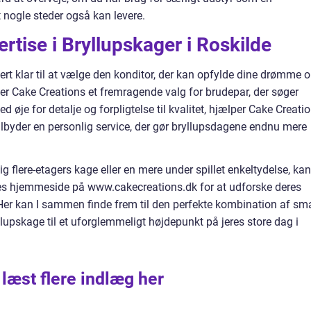
t nogle steder også kan levere.
rtise i Bryllupskager i Roskilde
kkert klar til at vælge den konditor, der kan opfylde dine drømme 
 er Cake Creations et fremragende valg for brudepar, der søger
øje for detalje og forpligtelse til kvalitet, hjælper Cake Creati
tilbyder en personlig service, der gør bryllupsdagene endnu mere
flere-etagers kage eller en mere under spillet enkeltydelse, kan
res hjemmeside på www.cakecreations.dk for at udforske deres
 Her kan I sammen finde frem til den perfekte kombination af sm
ryllupskage til et uforglemmeligt højdepunkt på jeres store dag i
 læst flere indlæg her