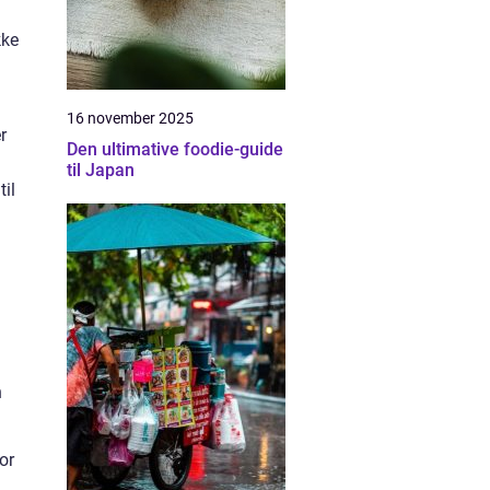
kke
16 november 2025
r
Den ultimative foodie-guide
til Japan
til
n
or