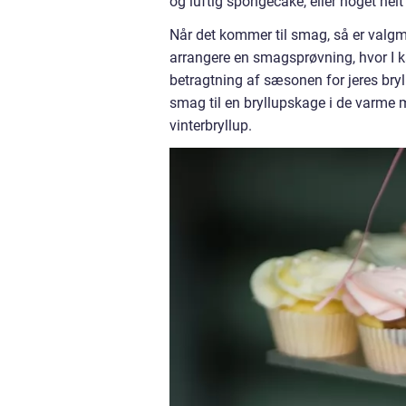
og luftig spongecake, eller noget helt
Når det kommer til smag, så er valg
arrangere en smagsprøvning, hvor I k
betragtning af sæsonen for jeres bryll
smag til en bryllupskage i de varme m
vinterbryllup.