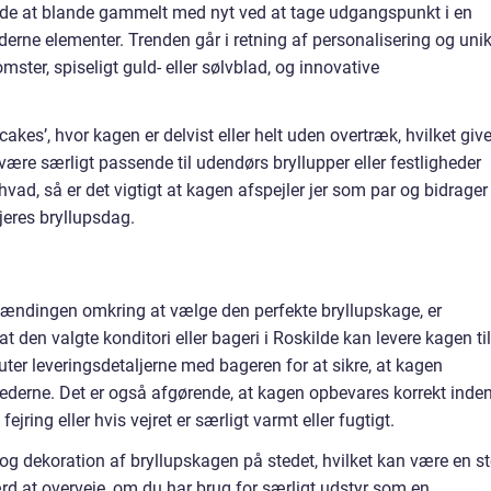
nde at blande gammelt med nyt ved at tage udgangspunkt i en
oderne elementer. Trenden går i retning af personalisering og uni
ster, spiseligt guld- eller sølvblad, og innovative
kes’, hvor kagen er delvist eller helt uden overtræk, hvilket give
n være særligt passende til udendørs bryllupper eller festligheder
ad, så er det vigtigt at kagen afspejler jer som par og bidrager 
jeres bryllupsdag.
 spændingen omkring at vælge den perfekte bryllupskage, er
, at den valgte konditori eller bageri i Roskilde kan levere kagen til
uter leveringsdetaljerne med bageren for at sikre, at kagen
ghederne. Det er også afgørende, at kagen opbevares korrekt inde
ejring eller hvis vejret er særligt varmt eller fugtigt.
og dekoration af bryllupskagen på stedet, hvilket kan være en st
rd at overveje, om du har brug for særligt udstyr som en