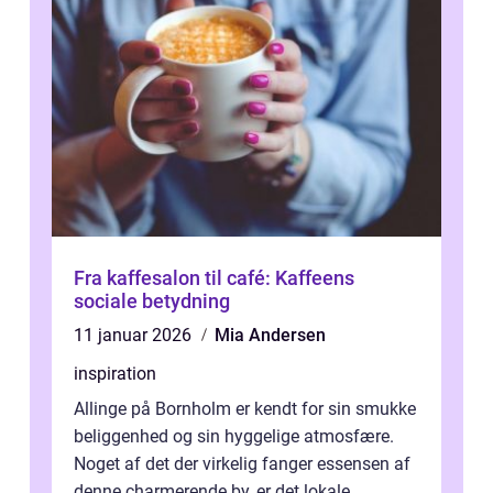
Fra kaffesalon til café: Kaffeens
sociale betydning
11 januar 2026
Mia Andersen
inspiration
Allinge på Bornholm er kendt for sin smukke
beliggenhed og sin hyggelige atmosfære.
Noget af det der virkelig fanger essensen af
denne charmerende by, er det lokale