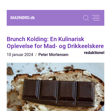
MADNØRD.
dk
Brunch Kolding: En Kulinarisk
Oplevelse for Mad- og Drikkeelskere
redaktionel
10 januar 2024
Peter Mortensen