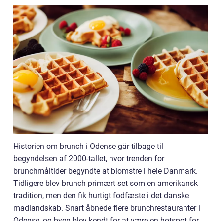
Historien om brunch i Odense går tilbage til
begyndelsen af 2000-tallet, hvor trenden for
brunchmåltider begyndte at blomstre i hele Danmark.
Tidligere blev brunch primært set som en amerikansk
tradition, men den fik hurtigt fodfæste i det danske
madlandskab. Snart åbnede flere brunchrestauranter i
Odense, og byen blev kendt for at være en hotspot for