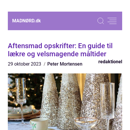
MADNØRD.
dk
Aftensmad opskrifter: En guide til
lækre og velsmagende måltider
redaktionel
29 oktober 2023
Peter Mortensen