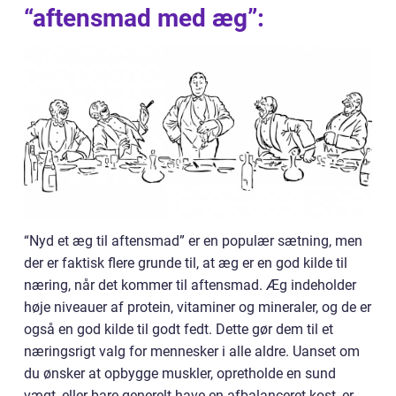
“aftensmad med æg”:
“Nyd et æg til aftensmad” er en populær sætning, men
der er faktisk flere grunde til, at æg er en god kilde til
næring, når det kommer til aftensmad. Æg indeholder
høje niveauer af protein, vitaminer og mineraler, og de er
også en god kilde til godt fedt. Dette gør dem til et
næringsrigt valg for mennesker i alle aldre. Uanset om
du ønsker at opbygge muskler, opretholde en sund
vægt, eller bare generelt have en afbalanceret kost, er