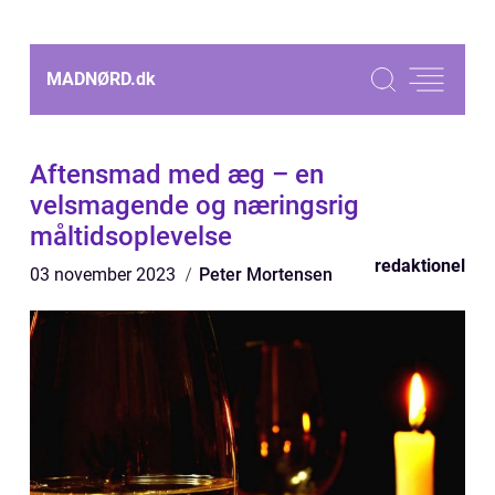
MADNØRD.
dk
Aftensmad med æg – en
velsmagende og næringsrig
måltidsoplevelse
redaktionel
03 november 2023
Peter Mortensen