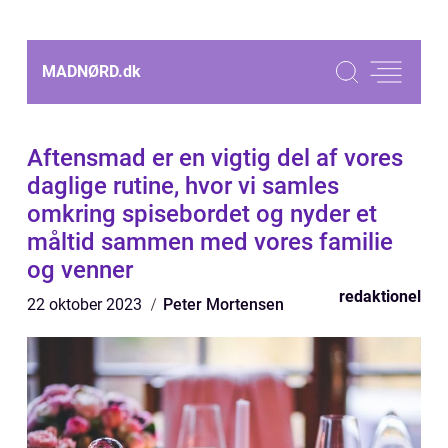
MADNØRD.
dk
Aftensmad er en vigtig del af vores
daglige rutine, hvor vi samles
omkring spisebordet og nyder et
måltid sammen med vores familie
og venner
redaktionel
22 oktober 2023
Peter Mortensen