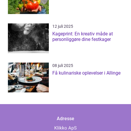
12 juli 2025
Kageprint: En kreativ måde at
personliggøre dine festkager
08 juli 2025
Få kulinariske oplevelser i Allinge
Adresse