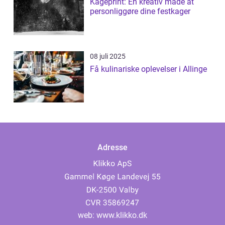
Kageprint: En kreativ måde at
personliggøre dine festkager
08 juli 2025
Få kulinariske oplevelser i Allinge
Adresse
web:
www.klikko.dk