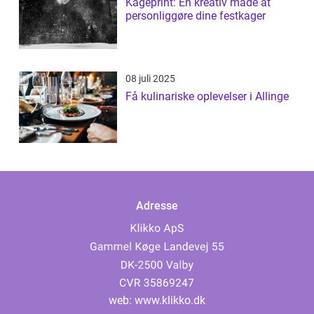
Kageprint: En kreativ måde at
personliggøre dine festkager
08 juli 2025
Få kulinariske oplevelser i Allinge
Adresse
web:
www.klikko.dk