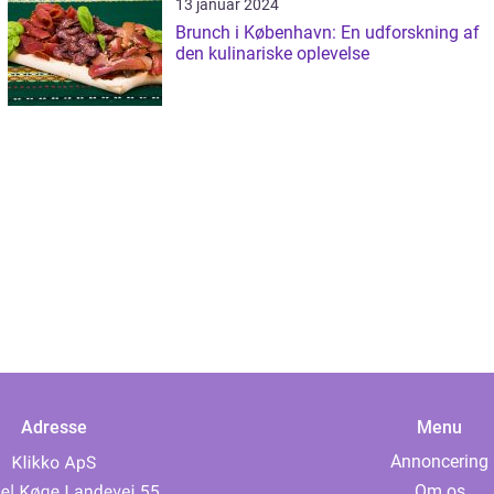
13 januar 2024
Brunch i København: En udforskning af
den kulinariske oplevelse
Adresse
Menu
Annoncering
Om os