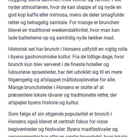
nyder atmosfæren, hvor de kan slappe af og nyde en
god kop kaffe eller mimosa, mens de deler smagfulde
retter og behagelig samtale. For mange er brunchen
blevet en traditionel weekendaktivitet, hvor man kan
lade batterierne op og samtidig nyde lækker mad.
Historisk set har brunch i Horsens udfyldt en vigtig rolle
i byens gastronomiske kultur. Fra de tidlige dage, hvor
brunch kun blev serveret i de fineste hoteller og
luksuriøse spisesteder, har det udviklet sig til en mere
tilgængelig og afslappet måltidsoplevelse for alle.
Mange brunchsteder i Horsens er stolte af at
præsentere lokale råvarer og traditionelle retter, der
afspejler byens historie og kultur.
Som følge af sin stigende popularitet er brunch i
Horsens også blevet et centralt fokus for visse
begivenheder og festivaler. Byens madfestivaler og
arrangementer har ofte en særlig brunchdel, hvor lokale