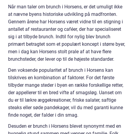
Når man taler om brunch i Horsens, er det umuligt ikke
at nævne byens historiske udvikling på madfronten.
Gennem årene har Horsens været vidne til en stigning i
antallet af restauranter og caféer, der har specialiseret
sig i at tilbyde brunch. Indtil for nylig blev brunch
primært betragtet som et populært koncept i større byer,
men i dag kan Horsens stolt prale af at have flere
brunchsteder, der lever op til de højeste standarder.
Den voksende popularitet af brunch i Horsens kan
tilskrives en kombination af faktorer. For det første
tilbyder mange steder i byen en række forskellige retter,
der appellerer til en bred vifte af smagsløg. Uanset om
du er til lækre æggekreationer, friske salater, saftige
steaks eller søde pandekager, vil du med garanti kunne
finde noget, der falder i din smag.
Desuden er brunch i Horsens blevet synonymt med en
hyggelig stund sammen med venner og familie. Folk