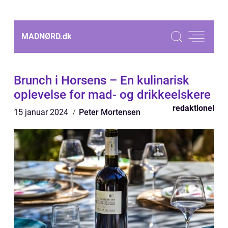
MADNØRD.
dk
Brunch i Horsens – En kulinarisk
oplevelse for mad- og drikkeelskere
redaktionel
15 januar 2024
Peter Mortensen