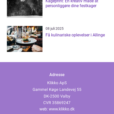
Kageprint: En kreativ måde at
personliggøre dine festkager
08 juli 2025
Få kulinariske oplevelser i Allinge
Adresse
web:
www.klikko.dk