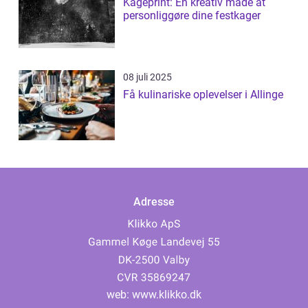
Kageprint: En kreativ måde at
personliggøre dine festkager
08 juli 2025
Få kulinariske oplevelser i Allinge
Adresse
web:
www.klikko.dk