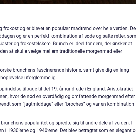
 frokost og er blevet en populær madtrend over hele verden. De
ddagen og er en perfekt kombination af søde og salte retter, so
aster og frokostelskere. Brunch er ideel for dem, der ønsker at
den at skulle vælge mellem traditionelle morgenmad eller
forske brunchens fascinerende historie, samt give dig en lang
nchoplevelse uforglemmelig.
prindelse tilbage til det 19. århundrede i England. Aristokratiet
enen, hvor de nød en overdådig og omfattende morgenmad efter
v kendt som “jagtmiddage” eller “broches” og var en kombination 
brunchens popularitet og spredte sig til andre dele af verden. I
 i 1930’erne og 1940’erne. Det blev betragtet som en elegant o