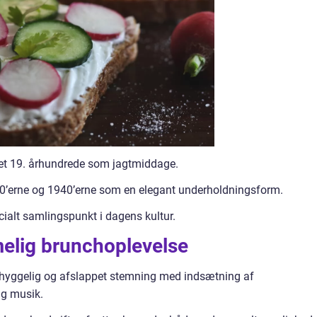
det 19. århundrede som jagtmiddage.
930’erne og 1940’erne som en elegant underholdningsform.
cialt samlingspunkt i dagens kultur.
melig brunchoplevelse
 hyggelig og afslappet stemning med indsætning af
ig musik.