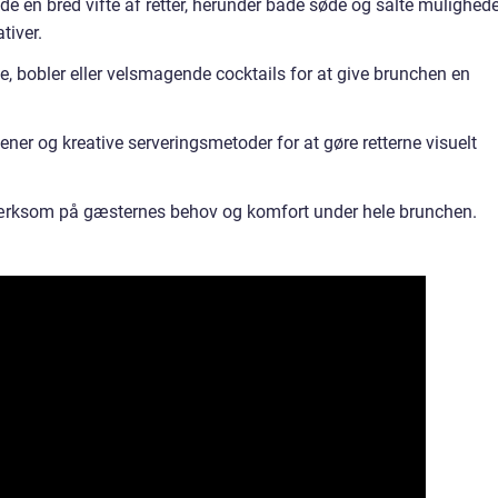
e en bred vifte af retter, herunder både søde og salte mulighede
tiver.
ce, bobler eller velsmagende cocktails for at give brunchen en
er og kreative serveringsmetoder for at gøre retterne visuelt
ærksom på gæsternes behov og komfort under hele brunchen.