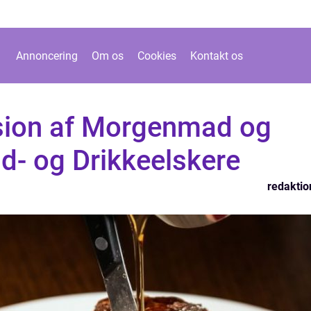
Annoncering
Om os
Cookies
Kontakt os
sion af Morgenmad og
d- og Drikkeelskere
redaktio