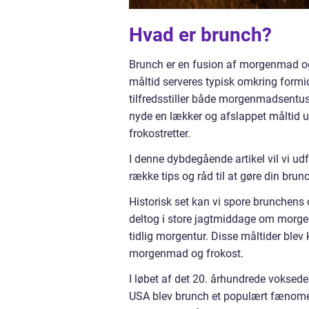
Hvad er brunch?
Brunch er en fusion af morgenmad og
måltid serveres typisk omkring formi
tilfredsstiller både morgenmadsentusi
nyde en lækker og afslappet måltid u
frokostretter.
I denne dybdegående artikel vil vi ud
række tips og råd til at gøre din bru
Historisk set kan vi spore brunchens o
deltog i store jagtmiddage om morg
tidlig morgentur. Disse måltider ble
morgenmad og frokost.
I løbet af det 20. århundrede voksede 
USA blev brunch et populært fænomen