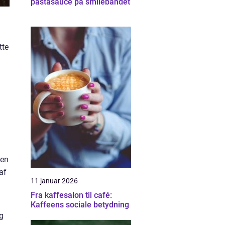
pastasauce på smilebåndet
tte
m
 en
af
11 januar 2026
Fra kaffesalon til café:
Kaffeens sociale betydning
g