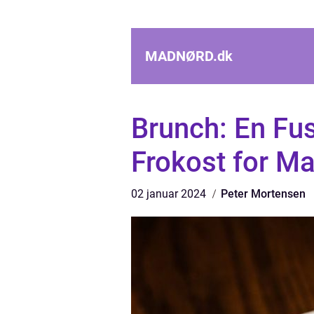
MADNØRD.
dk
Brunch: En Fu
Frokost for Ma
02 januar 2024
Peter Mortensen