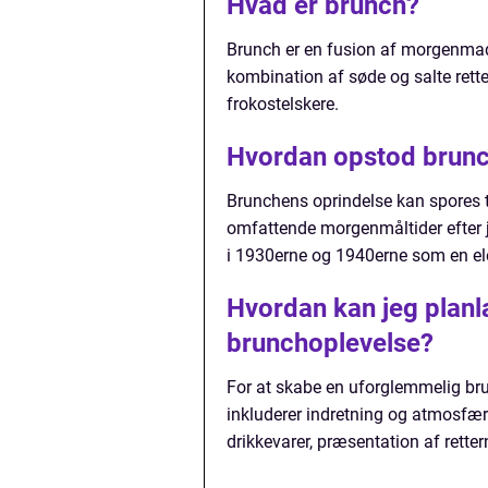
Hvad er brunch?
Brunch er en fusion af morgenmad 
kombination af søde og salte rette
frokostelskere.
Hvordan opstod brun
Brunchens oprindelse kan spores ti
omfattende morgenmåltider efter ja
i 1930erne og 1940erne som en el
Hvordan kan jeg plan
brunchoplevelse?
For at skabe en uforglemmelig brun
inkluderer indretning og atmosfær
drikkevarer, præsentation af ret