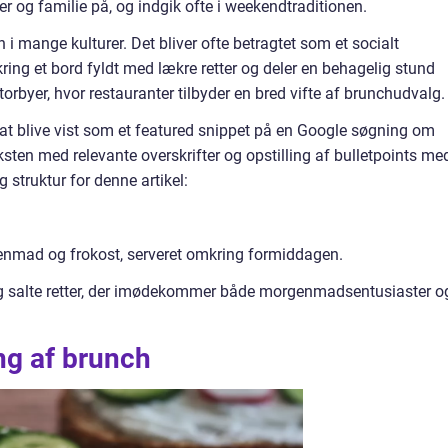
r og familie på, og indgik ofte i weekendtraditionen.
n i mange kulturer. Det bliver ofte betragtet som et socialt
ing et bord fyldt med lækre retter og deler en behagelig stund
rbyer, hvor restauranter tilbyder en bred vifte af brunchudvalg.
 at blive vist som et featured snippet på en Google søgning om
teksten med relevante overskrifter og opstilling af bulletpoints me
g struktur for denne artikel:
nmad og frokost, serveret omkring formiddagen.
 og salte retter, der imødekommer både morgenmadsentusiaster o
g af brunch