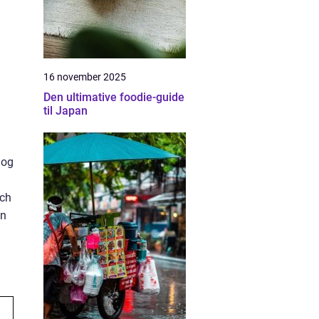
16 november 2025
Den ultimative foodie-guide
til Japan
 og
nch
en