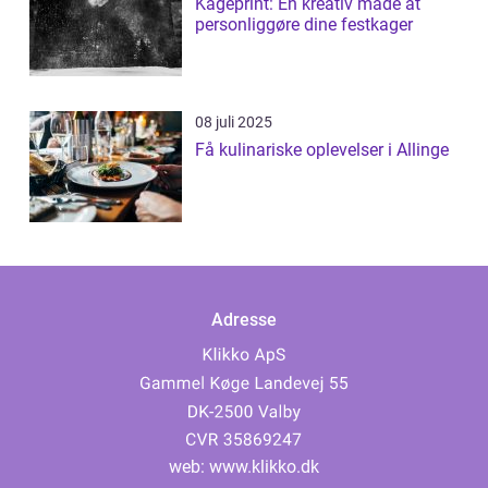
Kageprint: En kreativ måde at
personliggøre dine festkager
08 juli 2025
Få kulinariske oplevelser i Allinge
Adresse
web:
www.klikko.dk