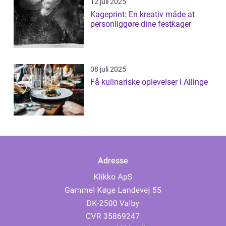
12 juli 2025
Kageprint: En kreativ måde at
personliggøre dine festkager
08 juli 2025
Få kulinariske oplevelser i Allinge
Adresse